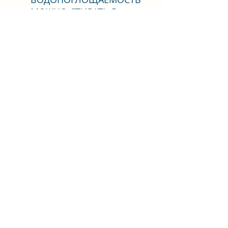
МОЖНО СТИРАТЬ В
МАШИНЕ
ДОЛГОИГРАЮЩИЙ
ЦВЕТОСТОЙКОСТЬ
НЕ МЕНЯЕТСЯ
© 2023, Люкс Хоум. Зарегистрированный бренд,
принадлежащий Asies International Ltd.