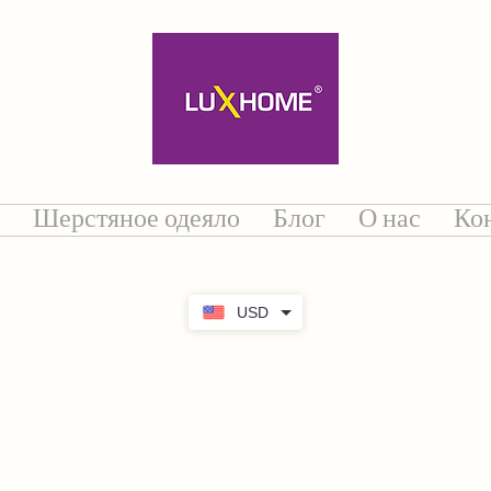
Шерстяное одеяло
Блог
О нас
Ко
USD