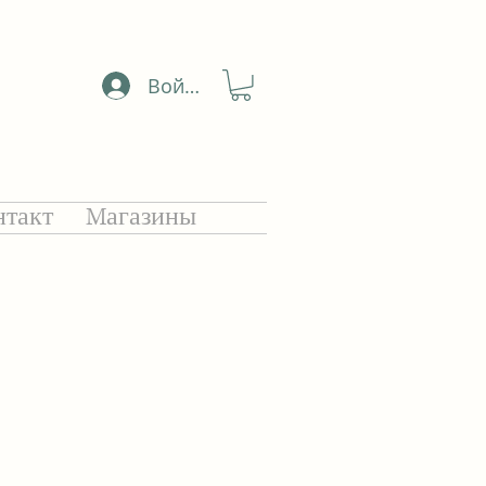
Войти
нтакт
Mагазины